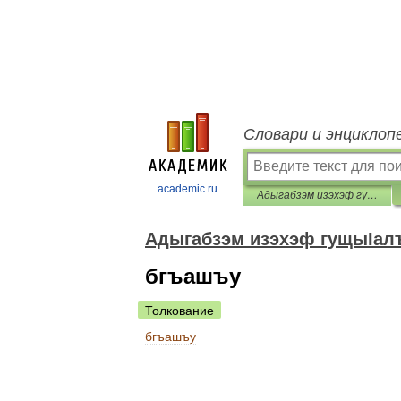
Словари и энциклоп
academic.ru
Адыгабзэм изэхэф гущыIалъ
Адыгабзэм изэхэф гущыIал
бгъашъу
Толкование
бгъашъу