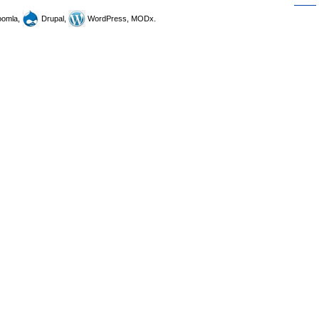
omla,
Drupal,
WordPress, MODx.