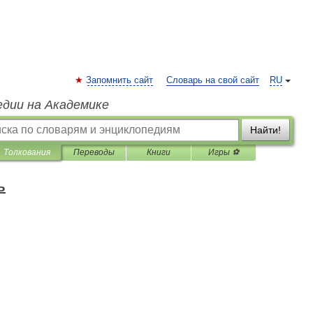
Запомнить сайт
Словарь на свой сайт
RU
едии на Академике
Найти!
Толкования
Переводы
Книги
Игры ⚽
ъ