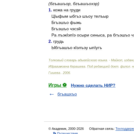
(
бгъашъор
,
бгъашъохэр
)
1
.
кожа
на
груди
ЦIыфым
ыбгъэ
шъоу
телъыр
Бгъэшъо
фыжь
Бгъэшъо
чэсэй
Ра
лъэкIэпIэ
осыри
синыса
,
ра
бгъэшъо
ч
2
.
грудь
Ыбгъашъо
кIэлъэу
ыпIугъ
Толковый
словарь
адыгейского
языка
. -
Майкоп
,
издан
Ибрагимовна
Керашева
.
Под
редакцией
докт
.
филол
.
н
Гишева
.
.
2006
.
Игры ⚽
Нужно сделать НИР?
бгъашхъо
© Академик, 2000-2026
Обратная связь:
Техподдерж
👣 Путешествия