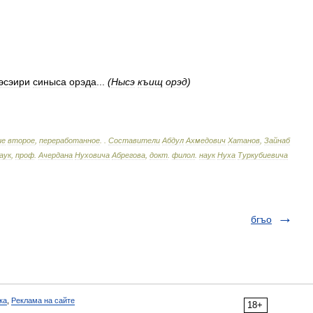
эсэири
синыса
орэда
...
(
Нысэ
къищ
орэд
)
ие
второе
,
переработанное
.
.
Составители
Абдул
Ахмедович
Хатанов
,
Зайнаб
аук
,
проф
.
Ачердана
Нуховича
Абрегова
,
докт
.
филол
.
наук
Нуха
Туркубиевича
бгъо
ка
,
Реклама на сайте
18+